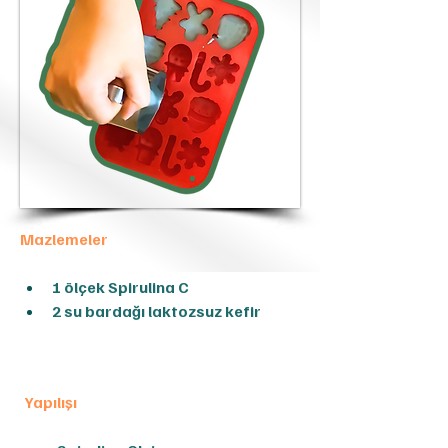
Mazlemeler
1 ölçek Spirulina C
2 su bardağı laktozsuz kefir
Yapılışı