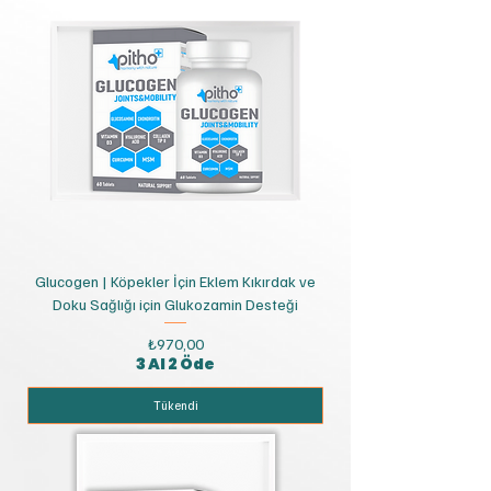
Glucogen | Köpekler İçin Eklem Kıkırdak ve
Doku Sağlığı için Glukozamin Desteği
Fiyat
₺970,00
3 Al 2 Öde
Tükendi