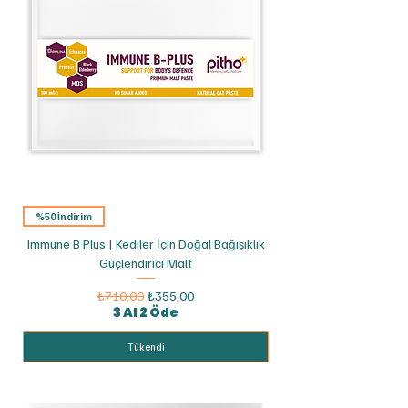
%50 İndirim
Immune B Plus | Kediler İçin Doğal Bağışıklık
Güçlendirici Malt
Normal Fiyat
İndirimli Fiyat
₺710,00
₺355,00
3 Al 2 Öde
Tükendi