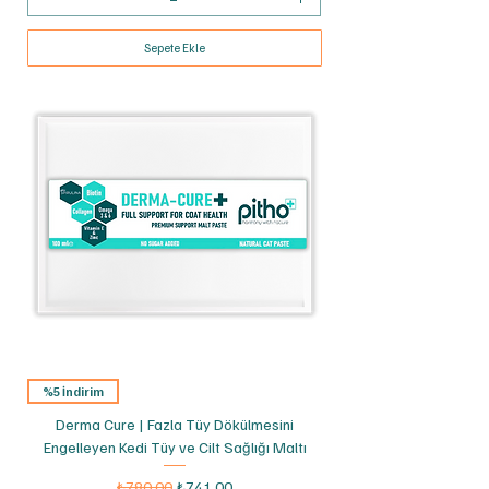
Sepete Ekle
%5 İndirim
Derma Cure | Fazla Tüy Dökülmesini
Engelleyen Kedi Tüy ve Cilt Sağlığı Maltı
Normal Fiyat
İndirimli Fiyat
₺780,00
₺741,00