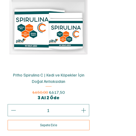
Pitho Spirulina C | Kedi ve Köpekler İçin
Doğal Antioksidan
Normal Fiyat
İndirimli Fiyat
₺650,00
₺617,50
3 Al 2 Öde
Sepete Ekle