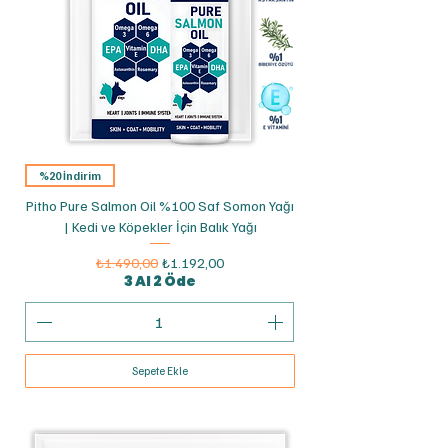
%20 İndirim
Pitho Pure Salmon Oil %100 Saf Somon Yağı
| Kedi ve Köpekler İçin Balık Yağı
Normal Fiyat
İndirimli Fiyat
₺1.490,00
₺1.192,00
3 Al 2 Öde
Sepete Ekle