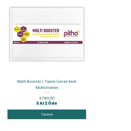
Multi Booster | Taurin İçeren Kedi
Multivitamini
Fiyat
₺780,00
3 Al 2 Öde
Tükendi