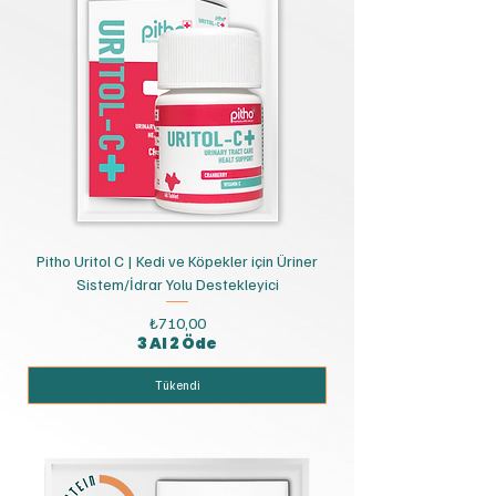
Pitho Uritol C | Kedi ve Köpekler için Üriner
Sistem/İdrar Yolu Destekleyici
Fiyat
₺710,00
3 Al 2 Öde
Tükendi