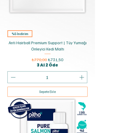
%5 İndirim
Anti Hairball Premium Support | Tüy Yumağı
Önleyici Kedi Maltı
Normal Fiyat
İndirimli Fiyat
₺770,00
₺731,50
3 Al 2 Öde
Sepete Ekle