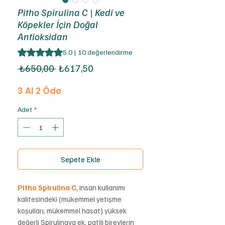
Pitho Spirulina C | Kedi ve
Köpekler İçin Doğal
Antioksidan
10 değerlendirmeye göre beş yıldız üzerinden hesaplanan
5.0 | 10 değerlendirme
Normal
İndirimli
 ₺650,00 
₺617,50
Fiyat
Fiyat
3 Al 2 Öde
Adet
*
Sepete Ekle
Pitho Spirulina C
, insan kullanımı
kalitesindeki (mükemmel yetişme
koşulları, mükemmel hasat) yüksek
değerli Spirulinaya ek, patili bireylerin