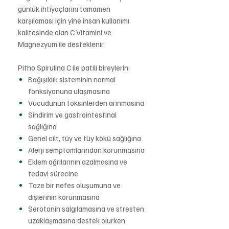
günlük ihtiyaçlarını tamamen
karşılaması için yine insan kullanımı
kalitesinde olan C Vitamini ve
Magnezyum ile desteklenir.
Pitho Spirulina C ile patili bireylerin:
Bağışıklık sisteminin normal
fonksiyonuna ulaşmasına
Vücudunun toksinlerden arınmasına
Sindirim ve gastrointestinal
sağlığına
Genel cilt, tüy ve tüy kökü sağlığına
Alerji semptomlarından korunmasına
Eklem ağrılarının azalmasına ve
tedavi sürecine
Taze bir nefes oluşumuna ve
dişlerinin korunmasına
Serotonin salgılamasına ve stresten
uzaklaşmasına destek olurken