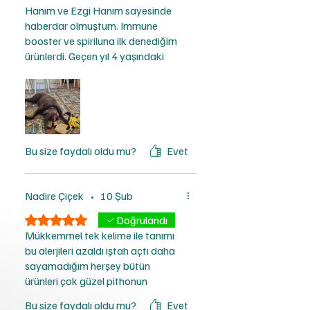
edilir.
Hanım ve Ezgi Hanım sayesinde
haberdar olmuştum. Immune
booster ve spiriluna ilk denediğim
ürünlerdi. Geçen yıl 4 yaşındaki
kızımız aynı anda Ehrlichia ve
Leishmania geçirirken sadece
Pitho ürünlerini kullandık.
Spiruluna, Mayıs'ın kahvaltısını
vazgeçilmezidir. Daha da önemlisi,
Pitho Ailesi'nin inanılmaz
Bu size faydalı oldu mu?
Evet
samimiyeti, ilgisi ve nezaketidir.
Her zaman, sabır ve
samimiyetleriyle kadim bir dost
Nadire Çiçek
•
10 Şub
gibi yanınızdadırlar. Mayıs ve ben
5 üzerinden 5 yıldız
Doğrulandı
müteşekkiriz 🌻
Mükkemmel tek kelime ile tanımı
bu alerjileri azaldı iştah açtı daha
sayamadığım herşey bütün
ürünleri çok güzel pithonun
Bu size faydalı oldu mu?
Evet