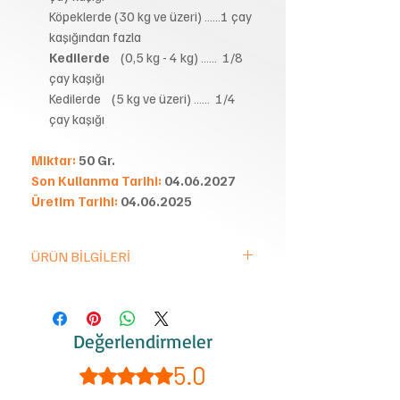
Köpeklerde (30 kg ve üzeri) ……1 çay
kaşığından fazla
Kedilerde
(0,5 kg - 4 kg) …… 1/8
çay kaşığı
Kedilerde (5 kg ve üzeri) …… 1/4
çay kaşığı
Miktar:
50 Gr.
Son Kullanma Tarihi:
04.06.2027
Üretim Tarihi:
04.06.2025
ÜRÜN BİLGİLERİ
Şeker içermez,
Tatlandırıcı içermez,
Aroma içermez,
Değerlendirmeler
Koruyucu içermez,
5.0
5 üzerinden 5 yıldız
Renklendirici içermez.
Günlük miktar bölünerek, günde