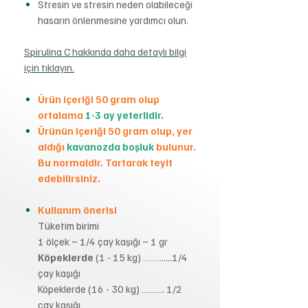
Stresin ve stresin neden olabileceği
hasarın önlenmesine yardımcı olun.
Spirulina C hakkında daha detaylı bilgi
için tıklayın.
Ürün içeriği 50 gram olup
ortalama
1-3 ay yeterlidir.
Ürünün içeriği 50 gram olup, yer
aldığı
kavanozda boşluk
bulunur.
Bu normaldir. Tartarak teyit
edebilirsiniz.
Kullanım önerisi
Tüketim birimi
1 ölçek ~ 1/4 çay kaşığı ~ 1 gr
Köpeklerde
(1 - 15 kg) ……….....1/4
çay kaşığı
Köpeklerde (16 - 30 kg) ……….. 1/2
çay kaşığı