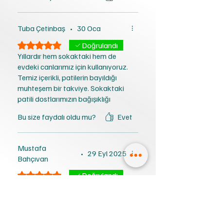
Tuba Çetinbaş
•
30 Oca
5 üzerinden 5 yıldız
Doğrulandı
Yıllardır hem sokaktaki hem de
evdeki canlarımız için kullanıyoruz.
Temiz içerikli, patilerin bayıldığı
muhteşem bir takviye. Sokaktaki
patili dostlarımızın bağışıklığı
yükselten efsane bir ürün. Pitho
Bu size faydalı oldu mu?
Evet
kalitesi tartışmaya zaten
kapalıdır. Kesinlikle tavsiye ederim
🤍🐾
Mustafa
•
29 Eyl 2025
Bahçıvan
5 üzerinden 5 yıldız
Doğrulandı
Sürekli kullandığım ürün tavsiye
ederim doğal içerikli olması daha
güvenli