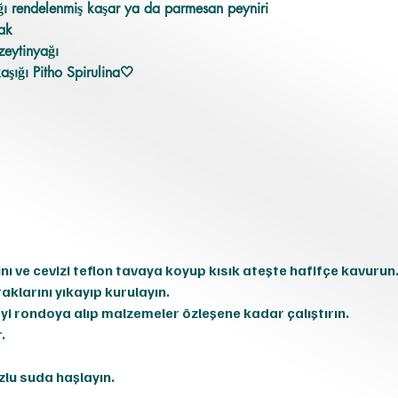
ğı rendelenmiş kaşar ya da parmesan peyniri
sak
zeytinyağı
aşığı Pitho Spirulina🤍
nı ve cevizi teflon tavaya koyup kısık ateşte hafifçe kavurun
aklarını yıkayıp kurulayın.
 rondoya alıp malzemeler özleşene kadar çalıştırın.
.
lu suda haşlayın.