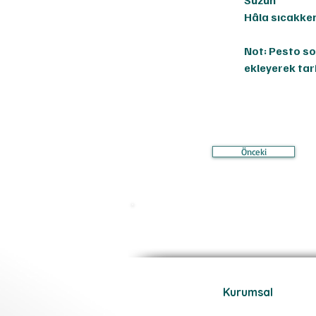
Süzün
Hâla sıcakken
Not: Pesto so
ekleyerek tar
Önceki
Kurumsal