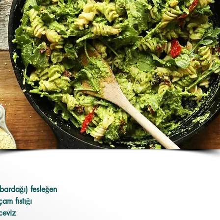
 bardağı) fesleğen
am fıstığı
ceviz