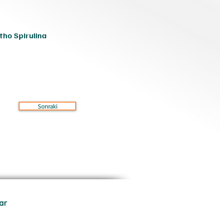
tho Spirulina 
Sonraki
lar