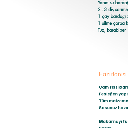
Yarım su barda
2 - 3 diş sarım
1 çay bardağı 
1 silme çorba k
Tuz, karabiber
Hazırlanışı
Çam fıstıkları
Fesleğen yapr
Tüm malzemeyi
Sosunuz hazır
Makarnayı tuz