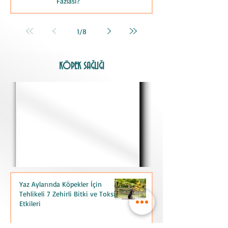
Fazlası?
1
/
8
KÖPEK SAĞLIĞI
Yaz Aylarında Köpekler İçin
Tehlikeli 7 Zehirli Bitki ve Toksik
Etkileri