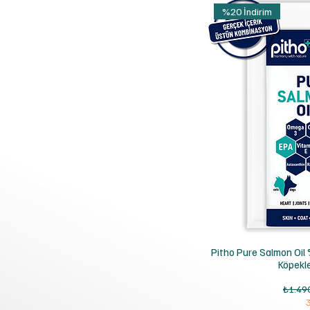
%20 İndirim
H
Pitho Pure Salmon Oil
Köpekle
Normal
₺1.49