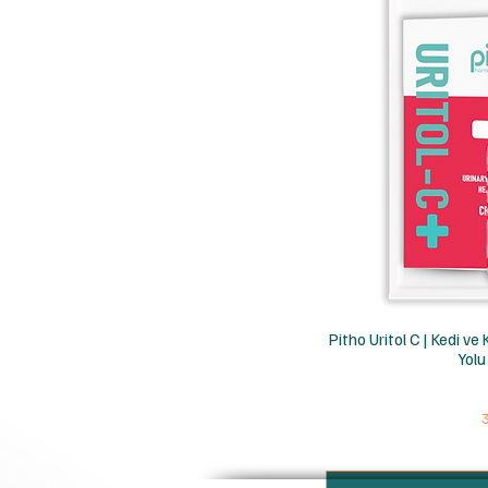
H
Pitho Uritol C | Kedi ve
Yolu