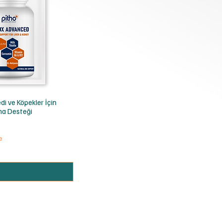
ış
i ve Köpekler İçin
ma Desteği
e