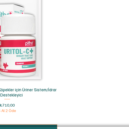
ızlı Bakış
 Köpekler için Üriner Sistem/İdrar
 Destekleyici
Fiyat
₺710,00
3 Al 2 Öde