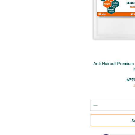
H
Anti Hairball Premium
Norm
₺77
S