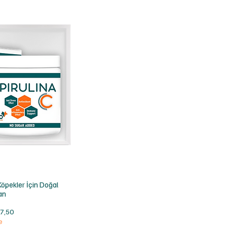
ış
 Köpekler İçin Doğal
an
rimli Fiyat
7,50
e