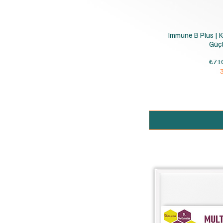
H
Immune B Plus | Ke
Güçl
Norm
₺71