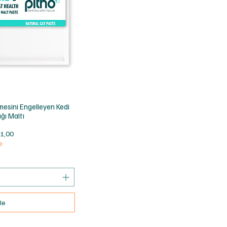
ış
mesini Engelleyen Kedi
ığı Maltı
rimli Fiyat
1,00
e
le