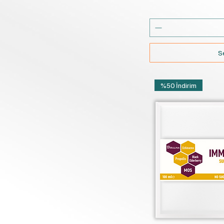
S
%50 İndirim