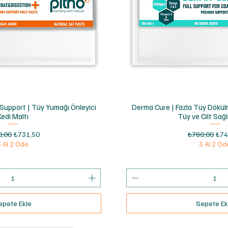
ızlı Bakış
Hızlı Bak
 Support | Tüy Yumağı Önleyici
Derma Cure | Fazla Tüy Dökül
Kedi Maltı
Tüy ve Cilt Sağl
al Fiyat
İndirimli Fiyat
Normal Fiyat
İndi
0,00
₺731,50
₺780,00
₺74
3 Al 2 Öde
3 Al 2 Öd
epete Ekle
Sepete Ek