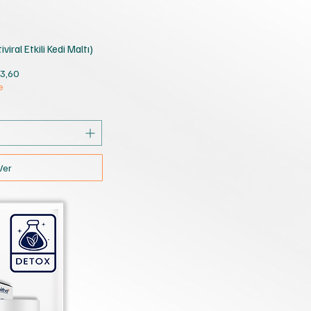
ış
viral Etkili Kedi Maltı)
rimli Fiyat
3,60
e
Ver