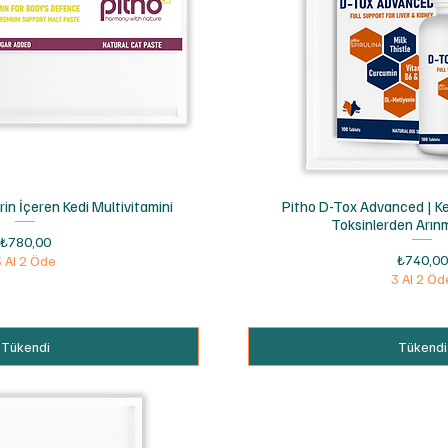
ızlı Bakış
Hızlı Bak
rin İçeren Kedi Multivitamini
Pitho D-Tox Advanced | Ked
Toksinlerden Arın
Fiyat
₺780,00
Fiyat
₺740,00
3 Al 2 Öde
3 Al 2 Öd
Tükendi
Tükendi