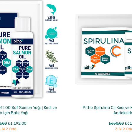
ızlı Bakış
Hızlı Bak
 %100 Saf Somon Yağı | Kedi ve
Pitho Spirulina C | Kedi ve
r İçin Balık Yağı
Antioksid
 Fiyat
İndirimli Fiyat
Normal Fiyat
İndi
0,00
₺1.192,00
₺650,00
₺61
3 Al 2 Öde
3 Al 2 Öd